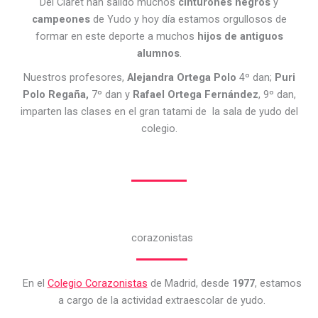
Del Claret han salido muchos
cinturones negros
y
campeones
de Yudo y hoy día estamos orgullosos de
formar en este deporte a muchos
hijos de antiguos
alumnos
.
Nuestros profesores,
Alejandra Ortega Polo
4º dan;
Puri
Polo Regaña,
7º dan y
Rafael Ortega Fernández
, 9º dan,
imparten las clases en el gran tatami de la sala de yudo del
colegio.
corazonistas
En el
Colegio Corazonistas
de Madrid, desde
1977
, estamos
a cargo de la actividad extraescolar de yudo.