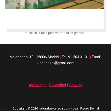
Pulsa en la foto para ver todas en grande
Maldonado, 13 - 28006 Madrid
|
Tel: 91 563 31 31
|
Email:
judobanzai@gmail.com
Aviso legal
|
Privacidad
|
Cookies
Copyright © 2026 judorafaelortega.com - Juan Pedro Bernal