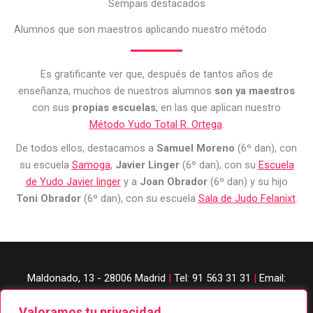
Sempais destacados
Alumnos que son maestros aplicando nuestro método
Es gratificante ver que, después de tantos años de
enseñanza, muchos de nuestros alumnos
son ya maestros
con sus
propias escuelas
, en las que aplican nuestro
Método Yudo Total R. Ortega
.
De todos ellos, destacamos a
Samuel Moreno
(6º dan), con
su escuela
Samoga
,
Javier Linger
(6º dan), con su
Escuela
de Yudo Javier linger
y a
Joan Obrador
(6º dan) y su hijo
Toni Obrador
(6º dan), con su escuela
Sala de Judo Felanixt
.
Maldonado, 13 - 28006 Madrid
|
Tel: 91 563 31 31
|
Email:
judobanzai@gmail.com
Valoramos tu privacidad