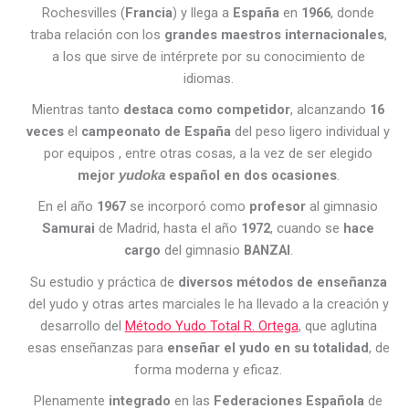
Rochesvilles (
Francia
) y llega a
España
en
1966
, donde
traba relación con los
grandes maestros internacionales
,
a los que sirve de intérprete por su conocimiento de
idiomas.
Mientras tanto
destaca como competidor
, alcanzando
16
veces
el
campeonato de España
del peso ligero individual y
por equipos , entre otras cosas, a la vez de ser elegido
mejor
español en dos ocasiones
.
yudoka
En el año
1967
se incorporó como
profesor
al gimnasio
Samurai
de Madrid, hasta el año
1972
, cuando se
hace
cargo
del gimnasio
BANZAI
.
Su estudio y práctica de
diversos métodos de enseñanza
del yudo y otras artes marciales le ha llevado a la creación y
desarrollo del
Método Yudo Total R. Ortega
, que aglutina
esas enseñanzas para
enseñar el yudo en su totalidad
, de
forma moderna y eficaz.
Plenamente
integrado
en las
Federaciones
Española
de