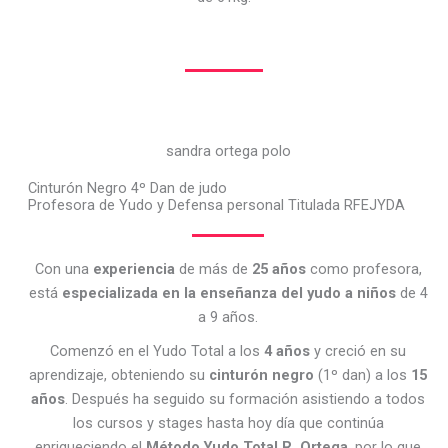
sandra ortega polo
Cinturón Negro 4º Dan de judo
Profesora de Yudo y Defensa personal Titulada RFEJYDA
Con una
experiencia
de más de
25 años
como profesora,
está
especializada en la enseñanza del yudo a niños
de 4
a 9 años.
Comenzó en el Yudo Total a los
4 años
y creció en su
aprendizaje, obteniendo su
cinturón negro
(1º dan) a los
15
años
. Después ha seguido su formación asistiendo a todos
los cursos y stages hasta hoy día que continúa
enriqueciendo el
Método Yudo Total R. Ortega
, por lo que