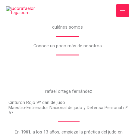
Ir
al
contenido
quiénes somos
Conoce un poco más de nosotros
rafael ortega fernández
Cinturón Rojo 9º dan de judo
Maestro-Entrenador Nacional de judo y Defensa Personal nº
57
En
1961
, a los 13 años, empieza la práctica del judo en