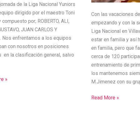
ornada de la Liga Nacional Yuniors
equipo dirigido por el maestro Toni
Con las vacaciones d
y compuesto por; ROBERTO, ALI,
empezando y con la se
GUSTAVO, JUAN CARLOS Y
Liga Nacional en Vill
 Nos enfrentamos a los equipos
estar en familia y así
ban con nosotros en posiciones
en familia, pero que f
 en la clasificación general, salvo
cerca de 120 particip
entrenamiento de prim
los mantenemos siemp
e »
M.Jimenez con su gr
Read More »