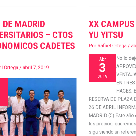
 DE MADRID
XX CAMPUS 
XX
CAMPUS
ERSITARIOS – CTOS
YU YITSU
DE
ONOMICOS CADETES
Por
Rafael Ortega
/
ab
ITARIOS
YUDO
Y
No lo dej
Abr
YU
3
APROVE
el Ortega
/
abril 7, 2019
MICOS
YITSU
VENTAJA
2019
S
EN TRES
HACES, 
RESERVA DE PLAZA 
26 DE ABRIL INFOR
MADRID (5) Este año 
los precios, queremo
siga siendo un refere