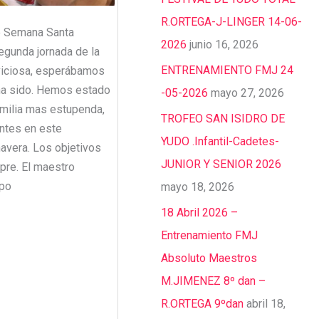
R.ORTEGA-J-LINGER 14-06-
e Semana Santa
2026
junio 16, 2026
gunda jornada de la
ENTRENAMIENTO FMJ 24
aviciosa, esperábamos
 ha sido. Hemos estado
-05-2026
mayo 27, 2026
amilia mas estupenda,
TROFEO SAN ISIDRO DE
antes en este
YUDO .Infantil-Cadetes-
avera. Los objetivos
JUNIOR Y SENIOR 2026
re. El maestro
upo
mayo 18, 2026
18 Abril 2026 –
Entrenamiento FMJ
Absoluto Maestros
M.JIMENEZ 8º dan –
R.ORTEGA 9ºdan
abril 18,