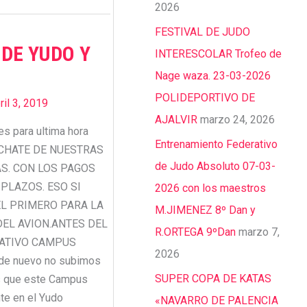
2026
FESTIVAL DE JUDO
DE YUDO Y
INTERESCOLAR Trofeo de
Nage waza. 23-03-2026
POLIDEPORTIVO DE
ril 3, 2019
AJALVIR
marzo 24, 2026
es para ultima hora
Entrenamiento Federativo
CHATE DE NUESTRAS
de Judo Absoluto 07-03-
S. CON LOS PAGOS
 PLAZOS. ESO SI
2026 con los maestros
EL PRIMERO PARA LA
M.JIMENEZ 8º Dan y
DEL AVION.ANTES DEL
R.ORTEGA 9ºDan
marzo 7,
MATIVO CAMPUS
2026
de nuevo no subimos
SUPER COPA DE KATAS
s que este Campus
nte en el Yudo
«NAVARRO DE PALENCIA