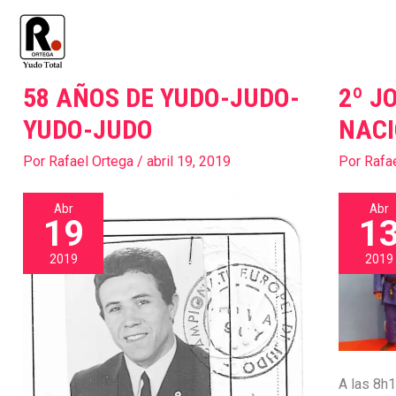
Ir
al
contenido
58 AÑOS DE YUDO-JUDO-
2º J
58
2º
AÑOS
JORNAD
YUDO-JUDO
NACI
DE
DE
Por
Rafael Ortega
/
abril 19, 2019
Por
Rafa
YUDO-
LA
JUDO-
LIGA
Abr
Abr
YUDO-
NACION
19
1
JUDO
YUNIOR
2019
2019
2019
A las 8h1