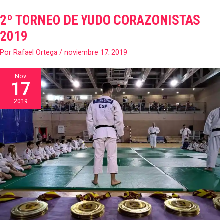
2º TORNEO DE YUDO CORAZONISTAS
2º
TORNEO
2019
DE
Por
Rafael Ortega
/
noviembre 17, 2019
YUDO
CORAZONISTAS
2019
Nov
17
2019