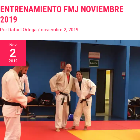
ENTRENAMIENTO FMJ NOVIEMBRE
ENTRENAMIENTO
FMJ
2019
NOVIEMBRE
Por
Rafael Ortega
/
noviembre 2, 2019
2019
Nov
2
2019