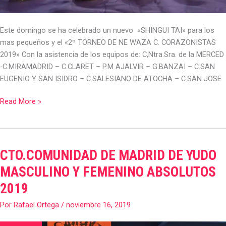
Este domingo se ha celebrado un nuevo «SHINGUI TAI» para los
mas pequeños y el «2º TORNEO DE NE WAZA C. CORAZONISTAS
2019» Con la asistencia de los equipos de: C,Ntra.Sra. de la MERCED
-C.MIRAMADRID – C.CLARET – P.M AJALVIR – G.BANZAI – C.SAN
EUGENIO Y SAN ISIDRO – C.SALESIANO DE ATOCHA – C.SAN JOSE
Read More »
CTO.COMUNIDAD DE MADRID DE YUDO
CTO.COMUNIDAD
DE
MASCULINO Y FEMENINO ABSOLUTOS
MADRID
2019
DE
YUDO
Por
Rafael Ortega
/
noviembre 16, 2019
MASCULINO
Y