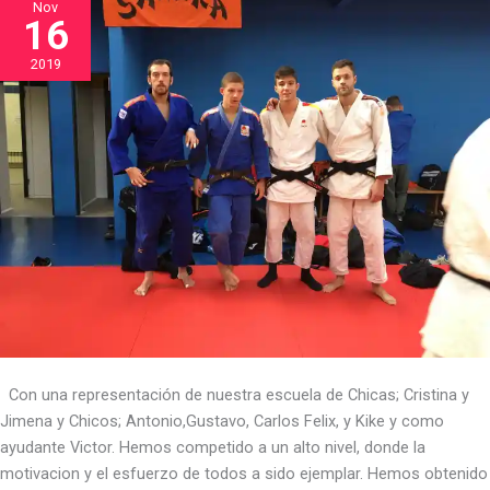
Nov
16
FEMENINO
ABSOLUTOS
2019
2019
Con una representación de nuestra escuela de Chicas; Cristina y
Jimena y Chicos; Antonio,Gustavo, Carlos Felix, y Kike y como
ayudante Victor. Hemos competido a un alto nivel, donde la
motivacion y el esfuerzo de todos a sido ejemplar. Hemos obtenido