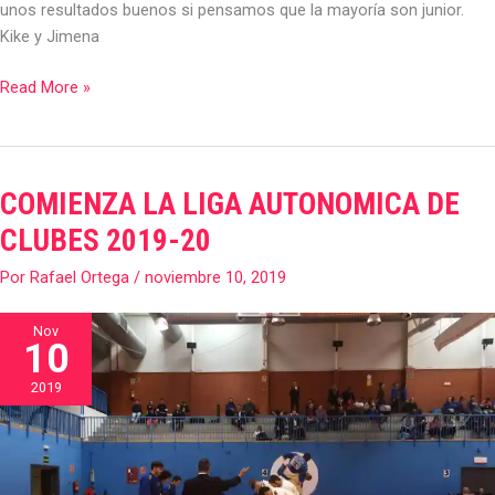
unos resultados buenos si pensamos que la mayoría son junior.
Kike y Jimena
Read More »
COMIENZA LA LIGA AUTONOMICA DE
COMIENZA
LA
CLUBES 2019-20
LIGA
Por
Rafael Ortega
/
noviembre 10, 2019
AUTONOMICA
DE
CLUBES
Nov
10
2019-
20
2019