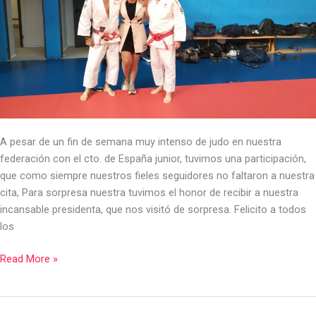
8º
DAN
Y
R.Ortega
9º
DAN-
15-
04
A pesar de un fin de semana muy intenso de judo en nuestra
2023
federación con el cto. de España junior, tuvimos una participación,
que como siempre nuestros fieles seguidores no faltaron a nuestra
cita, Para sorpresa nuestra tuvimos el honor de recibir a nuestra
incansable presidenta, que nos visitó de sorpresa. Felicito a todos
los
Read More »