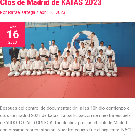
Ctos de Madrid de KATAS 2023
Ctos
de
Por
Rafael Ortega
/
abril 16, 2023
Madrid
de
Abr
KATAS
16
2023
2023
Después del control de documentación, a las 10h dio comienzo el
ctos de madrid 2023 de katas. La participación de nuestra escuela
de YUDO TOTAL R.ORTEGA. fue de diez parejas el club de Madrid
con maxima representacion. Nuestro equipo fue el siguiente: NAGE