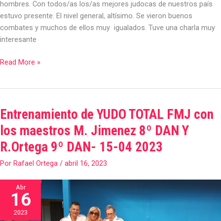
hombres. Con todos/as los/as mejores judocas de nuestros país
estuvo presente. El nivel general, altísimo. Se vieron buenos
combates y muchos de ellos muy igualados. Tuve una charla muy
interesante
Read More »
Entrenamiento de YUDO TOTAL FMJ con
Entrenamiento
de
los maestros M. Jimenez 8º DAN Y
YUDO
R.Ortega 9º DAN- 15-04 2023
TOTAL
FMJ
Por
Rafael Ortega
/
abril 16, 2023
con
los
Abr
16
maestros
M.
2023
Jimenez