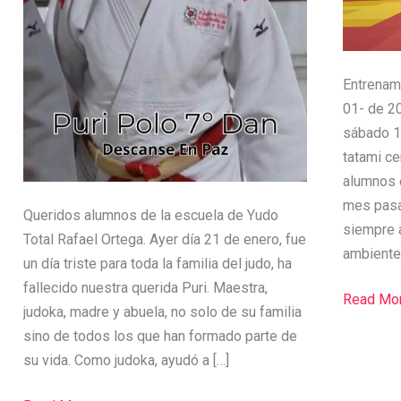
R.ORTEG
9º
Dan
Entrenam
01- de 20
sábado 10
tatami ce
alumnos 
mes pasa
Queridos alumnos de la escuela de Yudo
siempre a
Total Rafael Ortega. Ayer día 21 de enero, fue
ambiente 
un día triste para toda la familia del judo, ha
fallecido nuestra querida Puri. Maestra,
Read Mor
judoka, madre y abuela, no solo de su familia
sino de todos los que han formado parte de
su vida. Como judoka, ayudó a […]