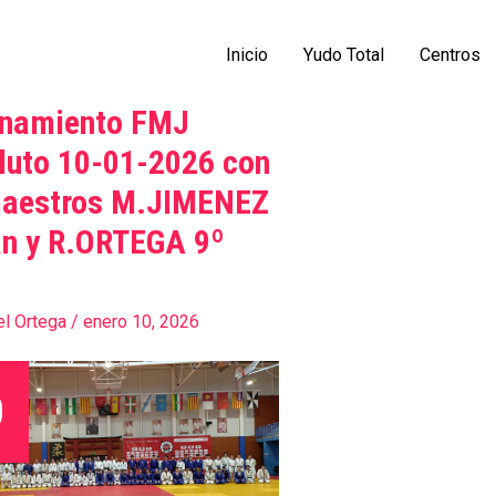
Inicio
Yudo Total
Centros
enamiento FMJ
iento
luto 10-01-2026 con
maestros M.JIMENEZ
an y R.ORTEGA 9º
el Ortega
/
enero 10, 2026
s
EZ
0