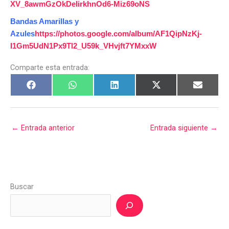
XV_8awmGzOkDeIirkhnOd6-Miz69oNS
Bandas Amarillas y
Azules
https://photos.google.com/album/AF1QipNzKj-
I1Gm5UdN1Px9Tl2_U59k_VHvjft7YMxxW
Comparte esta entrada:
←
Entrada anterior
Entrada siguiente
→
Buscar