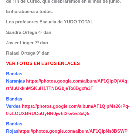
de Fin de Curso, que celebraremos en el mes de junio.
Enhorabuena a todos.
Los profesores Escuela de YUDO TOTAL
Sandra Ortega 4º dan
Javier Linger 7º dan
Rafael Ortega 9º dan
VER FOTOS EN ESTOS ENLACES
Bandas
Naranjas
https://photos.google.com/album/AF1QipOjVXq_
rtMuUxknMSKuH1TTNBGbjeTo8Bgxfa3F
Bandas
Verdes
https://photos.google.com/album/AF1QipMs26rPq-
0izLOUXBRUCuUyNR0jwht2kvGs3xQ5
Bandas
Rojas
https://photos.google.com/album/AF1QipNs8BSWP