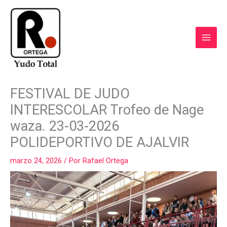
Ir
al
contenido
COMPARTIR
COMPARTIR
COMPARTIR
COMPARTIR
COMPART
FESTIVAL DE JUDO
EN
EN
EN
EN
EN
FACEBOOK
WHATSAPP
LINKEDIN
X
EMAIL
INTERESCOLAR Trofeo de Nage
(TWITTER)
waza. 23-03-2026
POLIDEPORTIVO DE AJALVIR
marzo 24, 2026
/ Por
Rafael Ortega