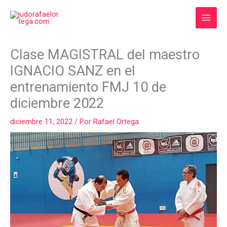
Ir
al
contenido
COMPARTIR
COMPARTIR
COMPARTIR
COMPARTIR
COMPART
Clase MAGISTRAL del maestro
EN
EN
EN
EN
EN
FACEBOOK
WHATSAPP
LINKEDIN
X
EMAIL
IGNACIO SANZ en el
(TWITTER)
entrenamiento FMJ 10 de
diciembre 2022
diciembre 11, 2022
/ Por
Rafael Ortega