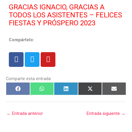
GRACIAS IGNACIO, GRACIAS A
TODOS LOS ASISTENTES – FELICES
FIESTAS Y PRÓSPERO 2023
Compártelo:
F
T
Y
a
w
o
c
i
u
e
t
t
Comparte esta entrada:
b
t
u
o
e
b
o
r
e
k
←
Entrada anterior
Entrada siguiente
→