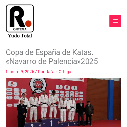
Ir
al
contenido
COMPARTIR
COMPARTIR
COMPARTIR
COMPARTIR
COMPART
Copa de España de Katas.
EN
EN
EN
EN
EN
FACEBOOK
WHATSAPP
LINKEDIN
X
EMAIL
«Navarro de Palencia»2025
(TWITTER)
febrero 9, 2025
/ Por
Rafael Ortega