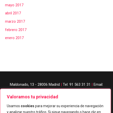
mayo 2017
abril 2017
marzo 2017
febrero 2017
enero 2017
Maldonado, 13 - 28006 Madrid
|
Tel: 91 563 31 31
|
Email:
judobanzai@gmail.com
Valoramos tu privacidad
Usamos
cookies
para mejorar su experiencia de navegación
y analizar nuestro tráfico. Si sigue navegando o hace clic en