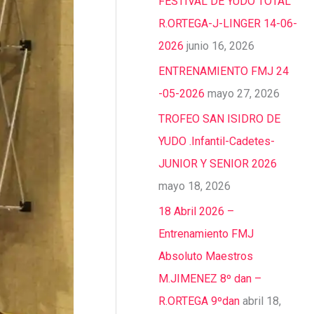
FESTIVAL DE YUDO TOTAL
R.ORTEGA-J-LINGER 14-06-
2026
junio 16, 2026
ENTRENAMIENTO FMJ 24
-05-2026
mayo 27, 2026
TROFEO SAN ISIDRO DE
YUDO .Infantil-Cadetes-
JUNIOR Y SENIOR 2026
mayo 18, 2026
18 Abril 2026 –
Entrenamiento FMJ
Absoluto Maestros
M.JIMENEZ 8º dan –
R.ORTEGA 9ºdan
abril 18,