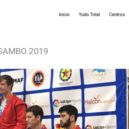
Inicio
Yudo Total
Centros
COMPARTIR
COMPARTIR
 SAMBO 2019
EN
EN
LINKEDIN
X
(TWITTER)