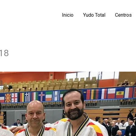
Inicio
Yudo Total
Centros
COMPARTIR
COMPARTIR
18
EN
EN
LINKEDIN
X
(TWITTER)