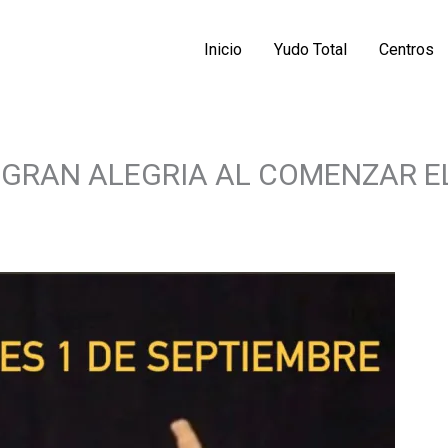
Inicio
Yudo Total
Centros
COMPARTIR
COMPARTIR
 GRAN ALEGRIA AL COMENZAR E
EN
EN
LINKEDIN
X
(TWITTER)