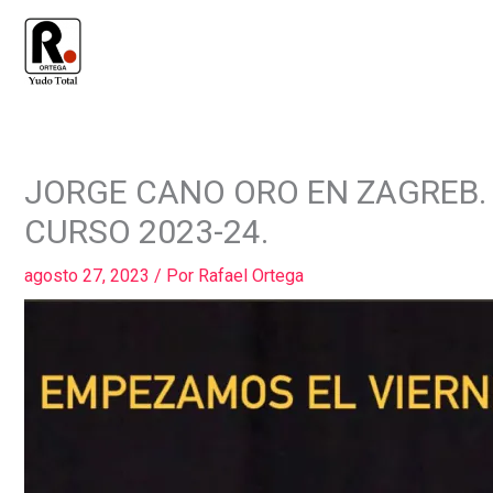
Ir
al
contenido
COMPARTIR
COMPARTIR
JORGE CANO ORO EN ZAGREB.
EN
EN
FACEBOOK
WHATSAPP
CURSO 2023-24.
agosto 27, 2023
/ Por
Rafael Ortega