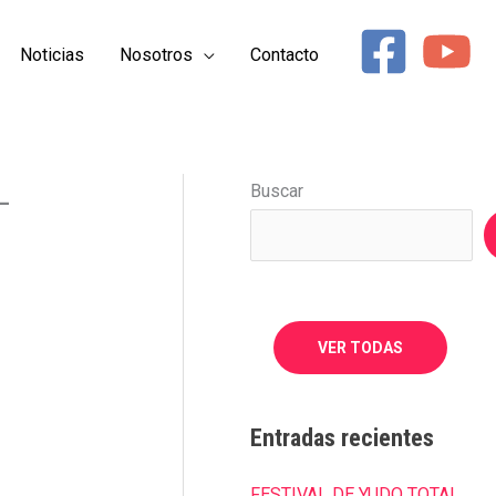
Noticias
Nosotros
Contacto
COMPARTIR
L
Buscar
EN
EMAIL
VER TODAS
Entradas recientes
FESTIVAL DE YUDO TOTAL