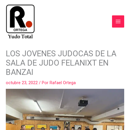
Ir
al
contenido
COMPARTIR
COMPARTIR
COMPARTIR
COMPARTIR
COMPART
LOS JOVENES JUDOCAS DE LA
EN
EN
EN
EN
EN
FACEBOOK
WHATSAPP
LINKEDIN
X
EMAIL
SALA DE JUDO FELANIXT EN
(TWITTER)
BANZAI
octubre 23, 2022
/ Por
Rafael Ortega