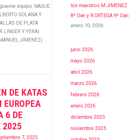
los maestros M.JIMENEZ
iguiente equipo: NAGUE
ALBERTO SOLANA Y
8º Dan y R.ORTEGA 9º Dan
ALLAS DE PLATA
enero 10, 2026
R LINGER Y YERAI
MANUEL JIMENEZ).
junio 2026
mayo 2026
abril 2026
marzo 2026
N DE KATAS
febrero 2026
N EUROPEA
enero 2026
 6 DE
diciembre 2025
 2025
noviembre 2025
ptiembre 7, 2025
octubre 2025