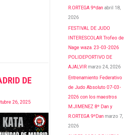
R.ORTEGA 9ºdan
abril 18,
2026
FESTIVAL DE JUDO
INTERESCOLAR Trofeo de
Nage waza. 23-03-2026
POLIDEPORTIVO DE
AJALVIR
marzo 24, 2026
Entrenamiento Federativo
ADRID DE
de Judo Absoluto 07-03-
2026 con los maestros
tubre 26, 2025
M.JIMENEZ 8º Dan y
R.ORTEGA 9ºDan
marzo 7,
2026