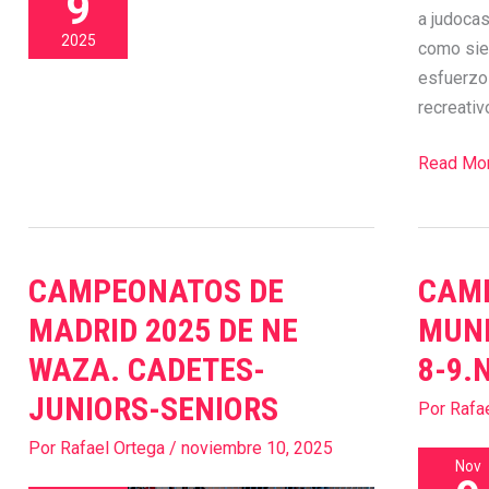
9
a judocas
técnica
2025
como siem
y
esfuerzo 
un
recreativ
gran
ambiente.
Read Mor
Los
maestros
Manuel
Jiménez
CAMPEONATOS DE
CAM
CAMPEONATOS
CAMPEO
y
DE
DEL
Rafael
MADRID 2025 DE NE
MUND
MADRID
MUNDO
Ortega
WAZA. CADETES-
8-9.
2025
DE
agradecemos
JUNIORS-SENIORS
DE
KATAS
a
Por
Rafa
NE
PARIS
todos
Por
Rafael Ortega
/
noviembre 10, 2025
WAZA.
8-
los
Nov