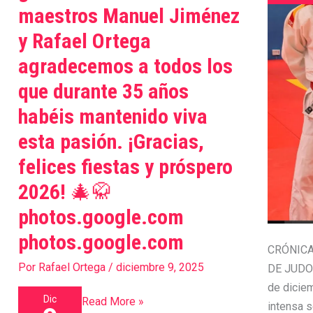
despedir
F.M.J
maestros Manuel Jiménez
el
deJudo
y Rafael Ortega
año
Absoluto
agradecemos a todos los
haciendo
06
lo
/
que durante 35 años
que
12
habéis mantenido viva
más
/
esta pasión. ¡Gracias,
nos
2025.
apasiona.
felices fiestas y próspero
Judocas
2026! 🎄🥋
de
photos.google.com
varios
gimnasios
photos.google.com
CRÓNICA
de
Por
Rafael Ortega
/
diciembre 9, 2025
DE JUDO
Madrid
de diciem
compartieron
Dic
Read More »
intensa 
esfuerzo,