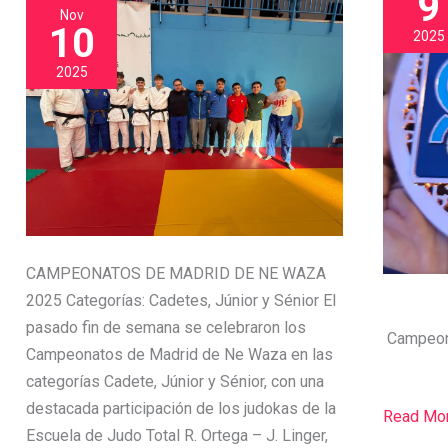
9
CADETES-
9.NOV.
que
Nov
JUNIORS-
2025.
10
durante
2025
SENIORS
PARIS
35
2025
años
habéis
mantenido
viva
esta
pasión.
¡Gracias,
CAMPEONATOS DE MADRID DE NE WAZA
felices
2025 Categorías: Cadetes, Júnior y Sénior El
fiestas
pasado fin de semana se celebraron los
y
Campeo
Campeonatos de Madrid de Ne Waza en las
próspero
categorías Cadete, Júnior y Sénior, con una
2026!
destacada participación de los judokas de la
🎄
Read Mor
Escuela de Judo Total R. Ortega – J. Linger,
🥋