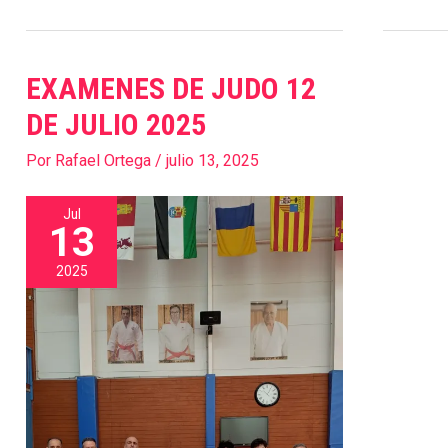
EXAMENES DE JUDO 12
EXAMENES
DE
DE JULIO 2025
JUDO
Por
Rafael Ortega
/
julio 13, 2025
12
DE
Jul
JULIO
13
2025
2025