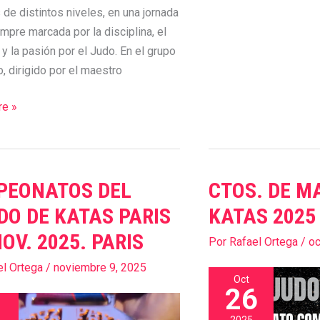
 de distintos niveles, en una jornada
pre marcada por la disciplina, el
y la pasión por el Judo. En el grupo
o, dirigido por el maestro
e »
PEONATOS DEL
CTOS. DE M
NATOS
CTOS.
DE
O DE KATAS PARIS
KATAS 2025
MADRID
NOV. 2025. PARIS
Por
Rafael Ortega
/
oc
DE
KATAS
el Ortega
/
noviembre 9, 2025
Oct
2025
26