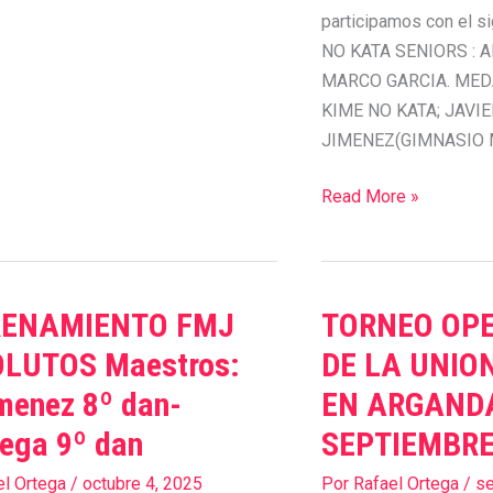
participamos con el s
NO KATA SENIORS : 
MARCO GARCIA. MED
KIME NO KATA; JAVIE
JIMENEZ(GIMNASIO 
Read More »
RENAMIENTO FMJ
TORNEO OPE
AMIENTO
TORNEO
OPEN
LUTOS Maestros:
DE LA UNIO
TOS
DE
menez 8º dan-
EN ARGANDA
:
KATAS
ega 9º dan
SEPTIEMBRE
ez
DE
LA
el Ortega
/
octubre 4, 2025
Por
Rafael Ortega
/
se