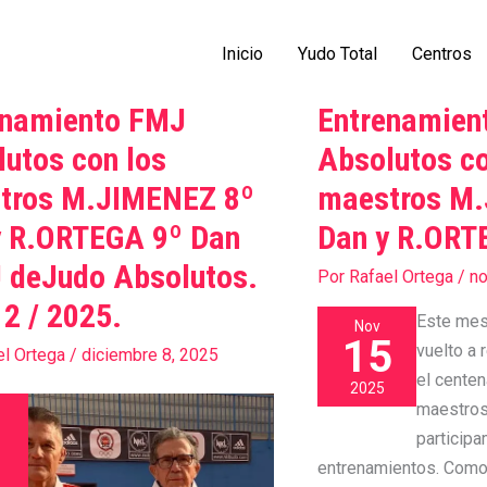
Inicio
Yudo Total
Centros
enamiento FMJ
Entrenamien
iento
Entrenamiento
FMJ
utos con los
Absolutos co
s
Absolutos
tros M.JIMENEZ 8º
maestros M
con
y R.ORTEGA 9º Dan
Dan y R.ORT
los
s
maestros
J deJudo Absolutos.
Por
Rafael Ortega
/
no
EZ
M.JIMENEZ
12 / 2025.
8º
Este me
Nov
15
Dan
vuelto a 
el Ortega
/
diciembre 8, 2025
y
el cente
2025
A
R.ORTEGA
maestros
9º
particip
Dan
entrenamientos. Como 