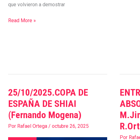
que volvieron a demostrar
photos.google.com
photos.google.com
Read More »
25/10/2025.COPA DE
ENT
25/10/2025.COPA
ENTREN
DE
FMJ
ESPAÑA DE SHIAI
ABSO
ESPAÑA
ABSOLU
(Fernando Mogena)
M.Ji
DE
Maestros
R.Ort
SHIAI
M.Jimen
Por
Rafael Ortega
/
octubre 26, 2025
(Fernando
8º
Por
Rafa