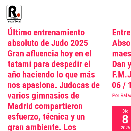
Ir
al
contenido
Último entrenamiento
Entr
Último
Entrenam
entrenamiento
FMJ
absoluto de Judo 2025
Absol
absoluto
Absoluto
Gran afluencia hoy en el
maes
de
con
tatami para despedir el
Dan 
Judo
los
2025
maestro
año haciendo lo que más
F.M.
Gran
M.JIMEN
nos apasiona. Judocas de
06 / 
afluencia
8º
varios gimnasios de
hoy
Dan
Por
Rafa
en
y
Madrid compartieron
el
R.ORTEG
Dic
esfuerzo, técnica y un
8
tatami
9º
gran ambiente. Los
para
Dan
2025