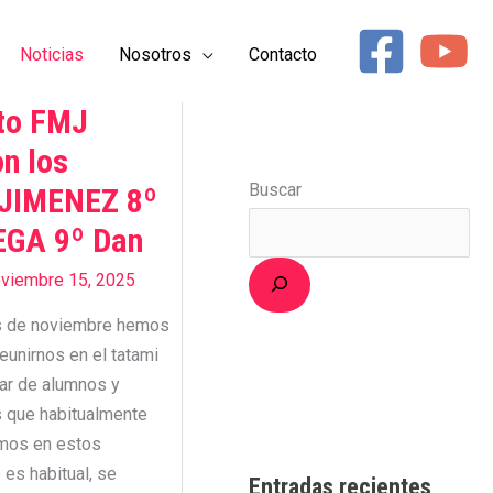
Noticias
Nosotros
Contacto
to FMJ
n los
Buscar
.JIMENEZ 8º
EGA 9º Dan
viembre 15, 2025
s de noviembre hemos
reunirnos en el tatami
nar de alumnos y
 que habitualmente
amos en estos
es habitual, se
Entradas recientes