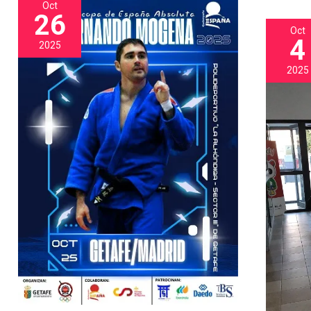
Mogena)
dan-
Oct
26
R.Ortega
Oct
9º
4
2025
dan
2025