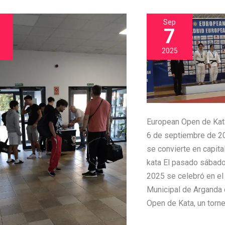
UNION
EUROPEA
Sep
EN
7
ARGANDA
2025
6
DE
SEPTIEMBRE
2025
European Open de Kat
6 de septiembre de 2
se convierte en capita
kata El pasado sábad
2025 se celebró en el
Municipal de Arganda 
Open de Kata, un torne