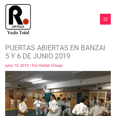
Ir
al
contenido
COMPARTIR
COMPARTIR
COMPARTIR
COMPARTIR
COMPART
PUERTAS ABIERTAS EN BANZAI
EN
EN
EN
EN
EN
FACEBOOK
WHATSAPP
LINKEDIN
X
EMAIL
5 Y 6 DE JUNIO 2019
(TWITTER)
junio 10, 2019
/ Por
Rafael Ortega