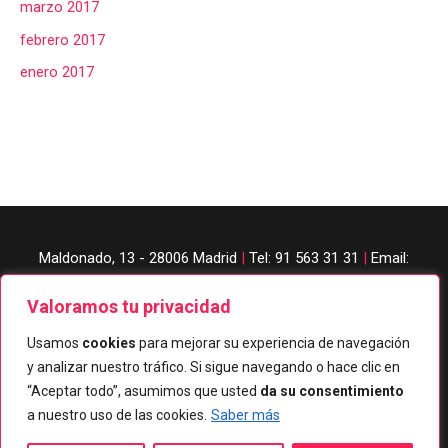
marzo 2017
febrero 2017
enero 2017
Maldonado, 13 - 28006 Madrid
|
Tel: 91 563 31 31
|
Email:
judobanzai@gmail.com
Valoramos tu privacidad
Usamos
cookies
para mejorar su experiencia de navegación
y analizar nuestro tráfico. Si sigue navegando o hace clic en
Aviso legal
|
Privacidad
|
Cookies
“Aceptar todo”, asumimos que usted
da su consentimiento
a nuestro uso de las cookies.
Saber más