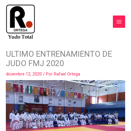
Ir
al
contenido
COMPARTIR
COMPARTIR
COMPARTIR
COMPARTIR
COMPART
ULTIMO ENTRENAMIENTO DE
EN
EN
EN
EN
EN
FACEBOOK
WHATSAPP
LINKEDIN
X
EMAIL
JUDO FMJ 2020
(TWITTER)
diciembre 12, 2020
/ Por
Rafael Ortega