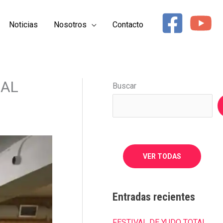
Noticias
Nosotros
Contacto
COMPARTIR
 AL
Buscar
EN
EMAIL
VER TODAS
Entradas recientes
FESTIVAL DE YUDO TOTAL