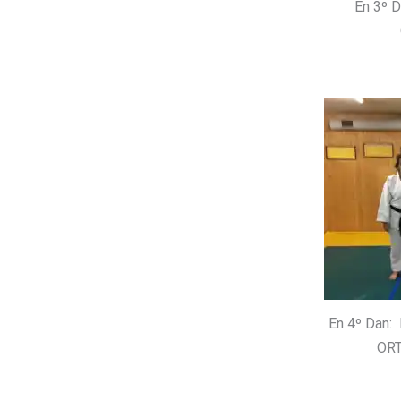
En 3º 
En 4º Dan
ORT