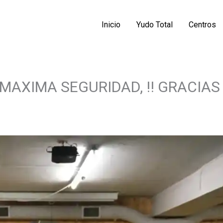
Inicio
Yudo Total
Centros
COMPARTIR
COMPARTIR
AXIMA SEGURIDAD, !! GRACIAS
EN
EN
LINKEDIN
X
(TWITTER)