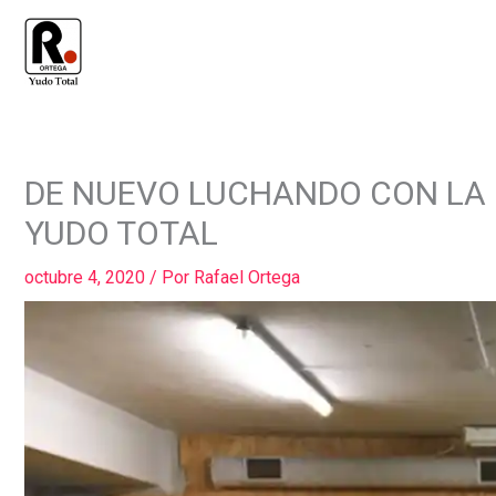
Ir
al
contenido
COMPARTIR
COMPARTIR
DE NUEVO LUCHANDO CON LA M
EN
EN
FACEBOOK
WHATSAPP
YUDO TOTAL
octubre 4, 2020
/ Por
Rafael Ortega