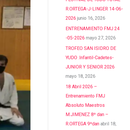
R.ORTEGA-J-LINGER 14-06-
2026
junio 16, 2026
ENTRENAMIENTO FMJ 24
-05-2026
mayo 27, 2026
TROFEO SAN ISIDRO DE
YUDO .Infantil-Cadetes-
JUNIOR Y SENIOR 2026
mayo 18, 2026
18 Abril 2026 –
Entrenamiento FMJ
Absoluto Maestros
M.JIMENEZ 8º dan –
R.ORTEGA 9ºdan
abril 18,