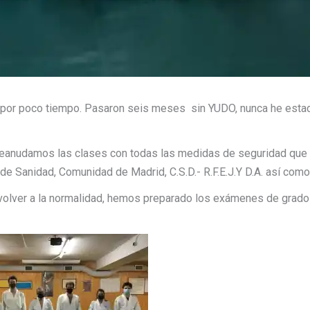
 por poco tiempo. Pasaron seis meses sin YUDO, nunca he esta
 reanudamos las clases con todas las medidas de seguridad que
e Sanidad, Comunidad de Madrid, C.S.D.- R.F.E.J.Y D.A. así como
volver a la normalidad, hemos preparado los exámenes de grado